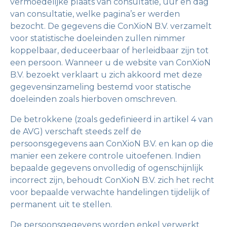
vermoedelijke plaats van consultatie, uur en dag
van consultatie, welke pagina’s er werden
bezocht. De gegevens die ConXioN B.V. verzamelt
voor statistische doeleinden zullen nimmer
koppelbaar, deduceerbaar of herleidbaar zijn tot
een persoon. Wanneer u de website van ConXioN
B.V. bezoekt verklaart u zich akkoord met deze
gegevensinzameling bestemd voor statische
doeleinden zoals hierboven omschreven.
De betrokkene (zoals gedefinieerd in artikel 4 van
de AVG) verschaft steeds zelf de
persoonsgegevens aan ConXioN B.V. en kan op die
manier een zekere controle uitoefenen. Indien
bepaalde gegevens onvolledig of ogenschijnlijk
incorrect zijn, behoudt ConXioN B.V. zich het recht
voor bepaalde verwachte handelingen tijdelijk of
permanent uit te stellen.
De persoonsgegevens worden enkel verwerkt